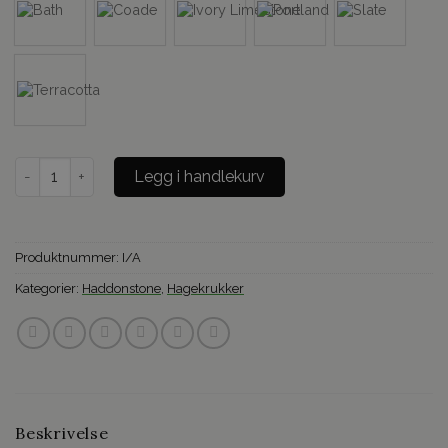
Italian Jardiniere i støpt stein - stor antall
Legg i handlekurv
Produktnummer:
I/A
Kategorier:
Haddonstone
,
Hagekrukker
Beskrivelse