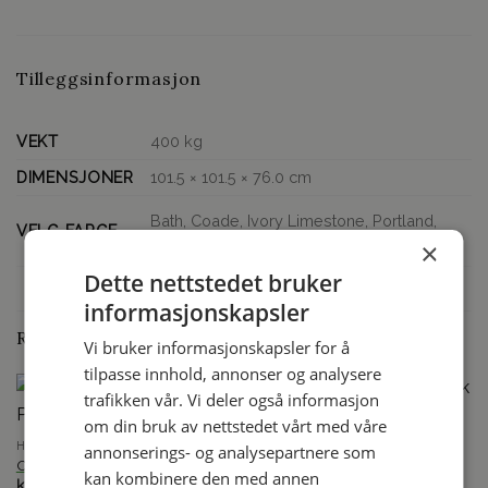
Tilleggsinformasjon
VEKT
400 kg
DIMENSJONER
101.5 × 101.5 × 76.0 cm
Bath, Coade, Ivory Limestone, Portland,
VELG FARGE
Slate, Terracotta
×
Dette nettstedet bruker
informasjonskapsler
RELATERTE PRODUKTER
Vi bruker informasjonskapsler for å
tilpasse innhold, annonser og analysere
trafikken vår. Vi deler også informasjon
om din bruk av nettstedet vårt med våre
HAGEKRUKKER
annonserings- og analysepartnere som
Octavia 400 Plantekasse
HADDONSTONE
kan kombinere den med annen
kr
12,500.00
inkl. mva