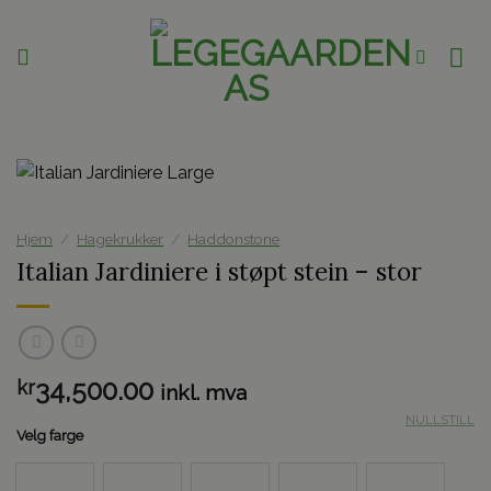
Skip
to
content
Hjem
/
Hagekrukker
/
Haddonstone
Italian Jardiniere i støpt stein – stor
34,500.00
kr
inkl. mva
NULLSTILL
Velg farge