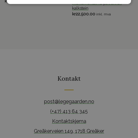
kr
4,650.00
inkl. mva
monumental hagekrukke i
kalkstein
kr
22,500.00
inkl. mva
Kontakt
post@legegaarden.no
(+47) 413 64 345
Kontaktskjema
Greåkerveien 149, 1718 Greåker