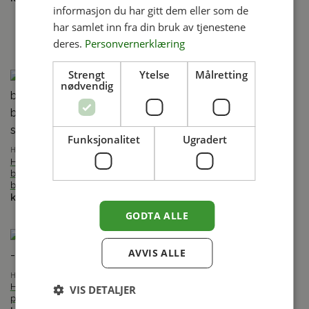
State Vase med håndtak –
informasjon du har gitt dem eller som de
viktoriansk hagekrukke i
har samlet inn fra din bruk av tjenestene
kalkstein
kr
13,950.00
inkl. mva
deres.
Personvernerklæring
Strengt
Ytelse
Målretting
nødvendig
HADDONSTONE
Funksjonalitet
Ugradert
Warwick Castle Urn – historisk
HADDONSTONE
hageurne i kalkstein
Haddonstone Box –
kr
7,950.00
inkl. mva
blomsterkasse med
blomsterranker og sløyfebånd
kr
7,700.00
inkl. mva
GODTA ALLE
AVVIS ALLE
HADDONSTONE
Heritage planter Medium –
VIS DETALJER
HADDONSTONE
plantekasse i støpt stein
Versailles Vase Large –