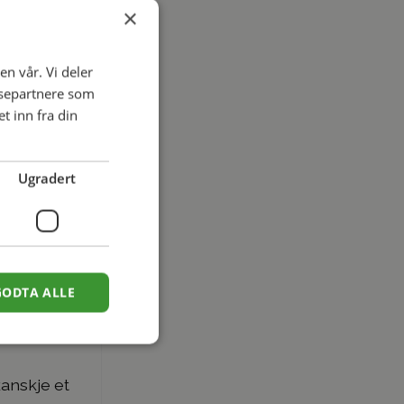
×
en vår. Vi deler
ysepartnere som
 inn fra din
Ugradert
GODTA ALLE
kanskje et