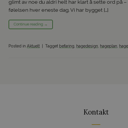
glimt av noe du aldri helt har klart å sette ord på
følelsen hver eneste dag. Vi har bygget […]
Continue reading
→
Posted in
Aktuelt
|
Tagget
befaring
,
hagedesign
,
hageplan
,
hage
Kontakt