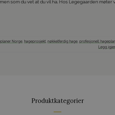
 – men som du vet at du vil ha. Hos Legegaarden møter 
planer Norge
,
hageprosjekt
,
nøkkelferdig hage
,
profesjonell hagepla
Legg igj
Produktkategorier