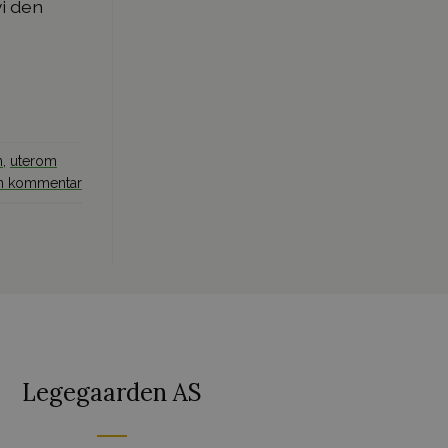
vi den
n
,
uterom
en kommentar
Legegaarden AS