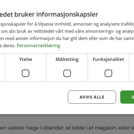
tedet bruker informasjonskapsler
sjonskapsler for å tilpasse innhold, annonser og analysere trafikk
 om din bruk av nettstedet vårt med våre annonserings- og anal
n med annen informasjon du har gitt dem eller som de har samlet
e deres.
Personvernerklæring
Ytelse
Målretting
Funksjonalitet
n din til virkelighet
AVVIS ALLE
n vakker hage i utlandet, et bilde i et magasin, eller 