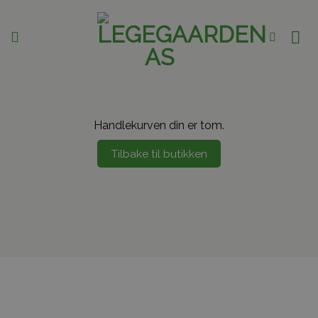
Skip
to
content
Handlekurven din er tom.
Tilbake til butikken