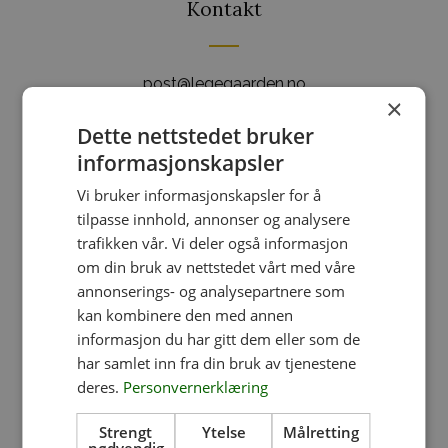
Kontakt
post@legegaarden.no
×
(+47) 413 64 345
Dette nettstedet bruker
Kontaktskjema
informasjonskapsler
Greåkerveien 149, 1718 Greåker
Vi bruker informasjonskapsler for å
tilpasse innhold, annonser og analysere
trafikken vår. Vi deler også informasjon
Produktkategorier
om din bruk av nettstedet vårt med våre
annonserings- og analysepartnere som
kan kombinere den med annen
Fontener
informasjon du har gitt dem eller som de
har samlet inn fra din bruk av tjenestene
Fuglebad
deres.
Personvernerklæring
Hagemøbler
Strengt
Ytelse
Målretting
Hageurner