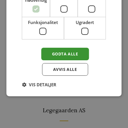
nødvendig
Hageplan
Hageredskaper
Funksjonalitet
Ugradert
Hagebelysning
Marktegl
Paviljonger
Pidestall
GODTA ALLE
Roseportaler
Statuer
AVVIS ALLE
Teglstein
VIS DETALJER
Legegaarden AS