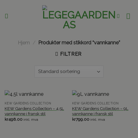
Skip
to
content
Hjem
/
Produkter med stikkord “vannkanne”
FILTRER
KEW GARDENS COLLECTION
KEW GARDENS COLLECTION
KEW Gardens Collection – 4,5L
KEW Gardens Collection – 9L
vannkanne i fransk stil
vannkanne i fransk stil
kr
498.00
kr
799.00
inkl. mva
inkl. mva