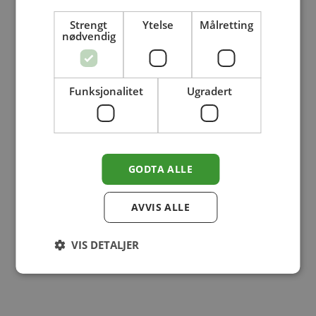
Fuglebad
Strengt
Ytelse
Målretting
nødvendig
Hagemøbler
Hageurner
Hageplan
Funksjonalitet
Ugradert
Hageredskaper
Hagebelysning
Marktegl
GODTA ALLE
Paviljonger
Pidestall
AVVIS ALLE
Roseportaler
Statuer
VIS DETALJER
Teglstein