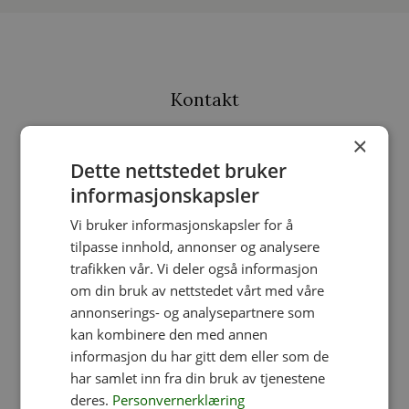
Kontakt
×
Dette nettstedet bruker
post@legegaarden.no
informasjonskapsler
(+47) 413 64 345
Vi bruker informasjonskapsler for å
Kontaktskjema
tilpasse innhold, annonser og analysere
Greåkerveien 149, 1718 Greåker
trafikken vår. Vi deler også informasjon
om din bruk av nettstedet vårt med våre
annonserings- og analysepartnere som
Produktkategorier
kan kombinere den med annen
informasjon du har gitt dem eller som de
har samlet inn fra din bruk av tjenestene
Fontener
deres.
Personvernerklæring