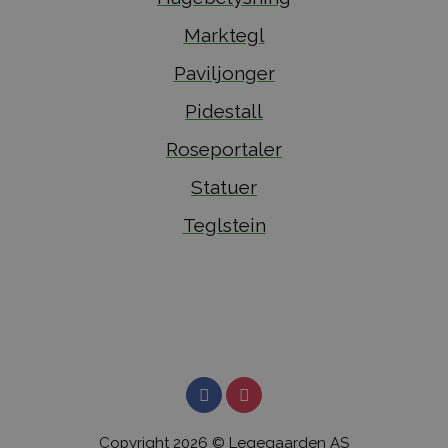
Marktegl
Paviljonger
Pidestall
Roseportaler
Statuer
Teglstein
Copyright 2026 © Legegaarden AS