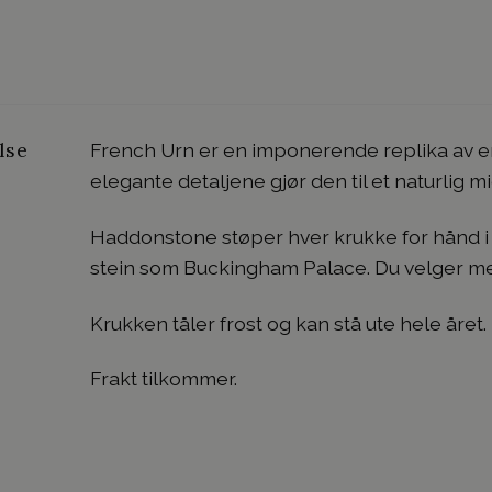
lse
French Urn er en imponerende replika av e
elegante detaljene gjør den til et naturlig m
Haddonstone støper hver krukke for hånd i
stein som Buckingham Palace. Du velger mell
Krukken tåler frost og kan stå ute hele året.
Frakt tilkommer.