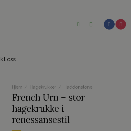
kt oss
Hjem
/
Hagekrukker
/
Haddonstone
French Urn – stor
hagekrukke i
renessansestil