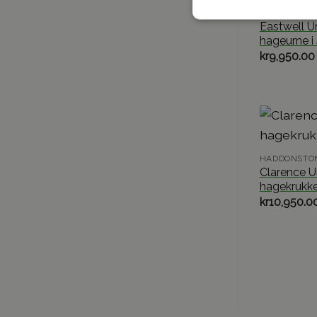
HADDONSTO
Eastwell Ur
hageurne i 
kr
9,950.00
HADDONSTO
Clarence U
hagekrukke
kr
10,950.0