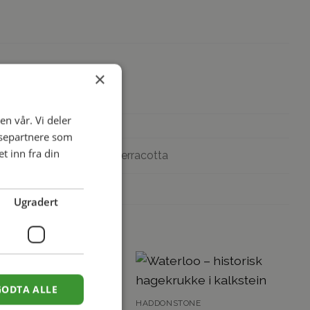
×
en vår. Vi deler
ysepartnere som
 inn fra din
stone, Portland, Slate, Terracotta
Ugradert
GODTA ALLE
HADDONSTONE