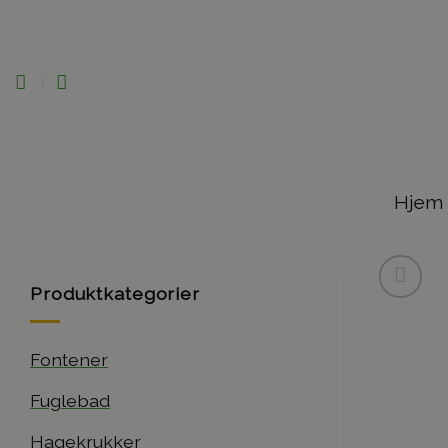
Skip
to
content
Hjem
Produktkategorier
Fontener
Fuglebad
Hagekrukker