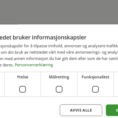
informasjon
tedet bruker informasjonskapsler
VEKT
96 kg
sjonskapsler for å tilpasse innhold, annonser og analysere trafikk
DIMENSJONER
66 × 66 × 65 cm
 om din bruk av nettstedet vårt med våre annonserings- og anal
n med annen informasjon du har gitt dem eller som de har samlet
Bath, Coade, Ivory Lime
VELG FARGE
e deres.
Personvernerklæring
Ytelse
Målretting
Funksjonalitet
ERTE PRODUKTER
AVVIS ALLE