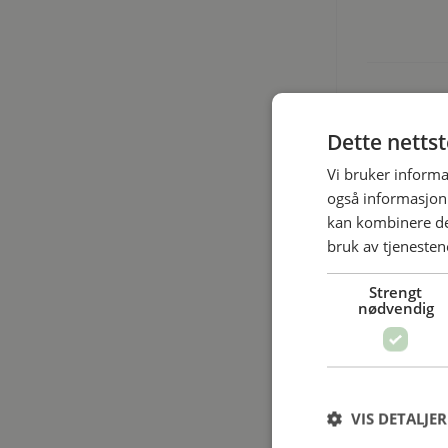
Tilleggs
Dette netts
Vi bruker informa
også informasjon
kan kombinere de
bruk av tjenesten
Strengt
nødvendig
RELAT
VIS DETALJER