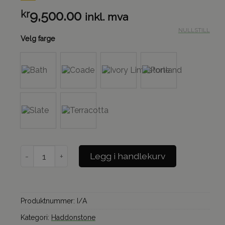
kr
9,500.00
inkl. mva
NULLSTILL
Velg farge
French Urn – stor hagekrukke i renessansestil antall
Legg i handlekurv
Produktnummer:
I/A
Kategori:
Haddonstone