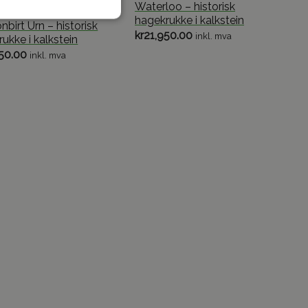
Waterloo – historisk
NSTONE
hagekrukke i kalkstein
birt Urn – historisk
kr
21,950.00
inkl. mva
ukke i kalkstein
50.00
inkl. mva