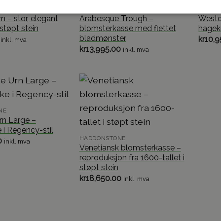
NE
HADDONSTONE
HADDO
n – stor, elegant
Arabesque Trough –
Weston
støpt stein
blomsterkasse med flettet
hagekr
bladmønster
kr
10,9
inkl. mva
kr
13,995.00
inkl. mva
NE
rn Large –
 i Regency-stil
HADDONSTONE
0
inkl. mva
Venetiansk blomsterkasse –
reproduksjon fra 1600-tallet i
støpt stein
kr
18,650.00
inkl. mva