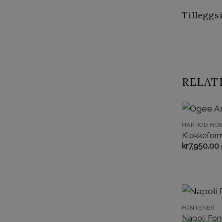
Tilleggs
RELAT
HARROD HOR
Klokkeform
kr
7,950.00
FONTENER
Napoli Fon