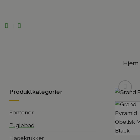
Skip
to
content
Hjem
Produktkategorier
Fontener
Fuglebad
Hagekrukker