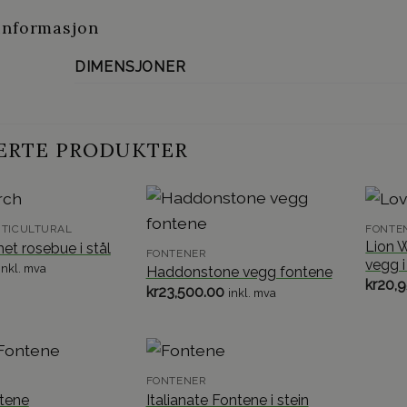
informasjon
DIMENSJONER
ERTE PRODUKTER
TICULTURAL
FONTE
Lion W
et rosebue i stål
FONTENER
vegg i
inkl. mva
Haddonstone vegg fontene
kr
20,
kr
23,500.00
inkl. mva
FONTENER
tene
Italianate Fontene i stein