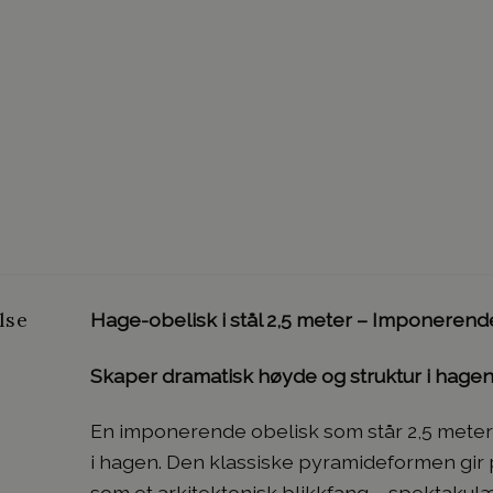
lse
Hage-obelisk i stål 2,5 meter – Imponerende
Skaper dramatisk høyde og struktur i hage
En imponerende obelisk som står 2,5 meter h
i hagen. Den klassiske pyramideformen gir 
som et arkitektonisk blikkfang – spektakulæ