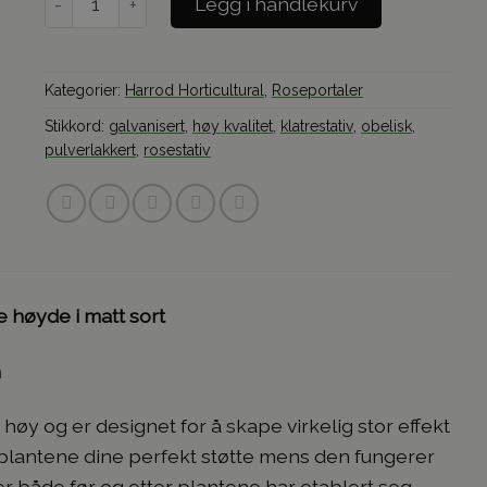
Legg i handlekurv
Kategorier:
Harrod Horticultural
,
Roseportaler
Stikkord:
galvanisert
,
høy kvalitet
,
klatrestativ
,
obelisk
,
pulverlakkert
,
rosestativ
 høyde i matt sort
n
øy og er designet for å skape virkelig stor effekt
plantene dine perfekt støtte mens den fungerer
r både før og etter plantene har etablert seg.