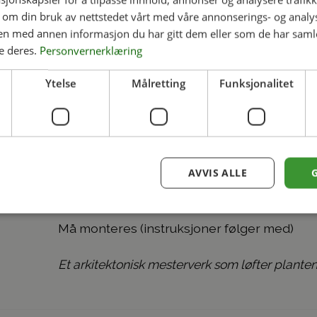
Diskré svarte koblinger for elegant utseen
 om din bruk av nettstedet vårt med våre annonserings- og anal
n med annen informasjon du har gitt dem eller som de har samlet
Perfekt for roser, klematis, kaprifol, jasmi
e deres.
Personvernerklæring
Ytelse
Målretting
Funksjonalitet
Settes 30 cm ned i jorden for stabilitet
Levering:
Hent din obelisk direkte på Legegaarden
AVVIS ALLE
Vi sender også med Bring over hele Norge
Må monteres (instruksjoner følger med)
Et arkitektonisk mesterverk som løfter planten