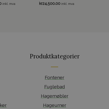
0
kr
24,500.00
inkl. mva
inkl. mva
Produktkategorier
Fontener
Fuglebad
Hagemøbler
ker
Hageurner