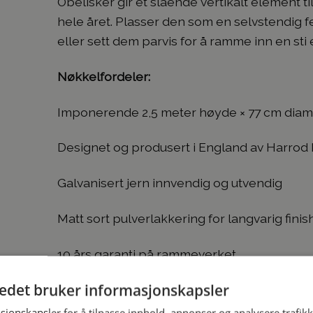
Obelisker gir et slående vertikalt element t
hele året. Plasser den som en selvstendig fe
eller sett dem parvis for å ramme inn en sti 
Nøkkelfordeler:
Imponerende 2,5 meter høyde × 77 cm diam
Designet og produsert i England av Harrod H
Galvanisert jern innvendig og utvendig
Matt sort pulverlakkering for langvarig finis
10 års garanti på rammeverket
tedet bruker informasjonskapsler
Ekstra kraftig 25mm firkantstål med 1,5mm 
sjonskapsler for å tilpasse innhold, annonser og analysere trafikk