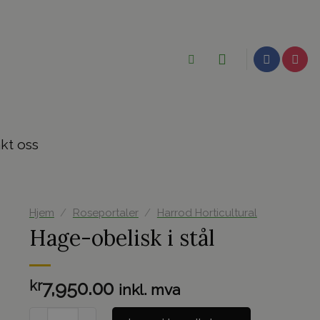
kt oss
Hjem
/
Roseportaler
/
Harrod Horticultural
Hage-obelisk i stål
kr
7,950.00
inkl. mva
Hage-obelisk i stål antall