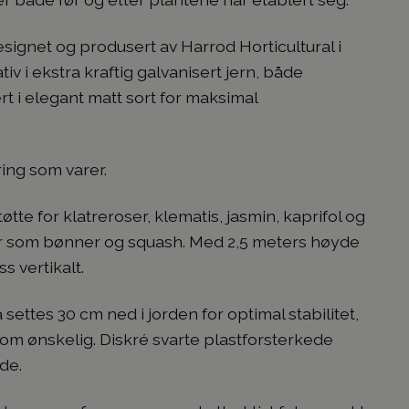
signet og produsert av Harrod Horticultural i
iv i ekstra kraftig galvanisert jern, både
t i elegant matt sort for maksimal
ing som varer.
øtte for klatreroser, klematis, jasmin, kaprifol og
ker som bønner og squash. Med 2,5 meters høyde
s vertikalt.
settes 30 cm ned i jorden for optimal stabilitet,
 om ønskelig. Diskré svarte plastforsterkede
de.