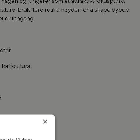
il hagen og fungerer som et attraktivt fokuspunkt
ature, bruk flere i ulike høyder for å skape dybde,
eller inngang.
eter
orticultural
h
×
veggtykkelse
en vår. Vi deler