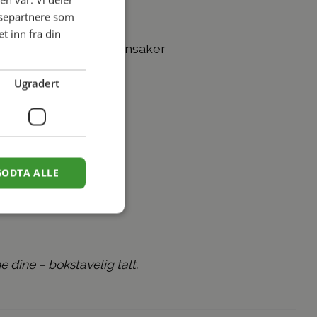
de
ysepartnere som
 inn fra din
n, erteblomster og grønnsaker
Ugradert
GODTA ALLE
e dine – bokstavelig talt.