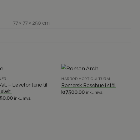
77 × 77 × 250 cm
NER
HARROD HORTICULTURAL
all – Løvefontene til
Romersk Rosebue i stål
 stein
kr
7,500.00
inkl. mva
950.00
inkl. mva