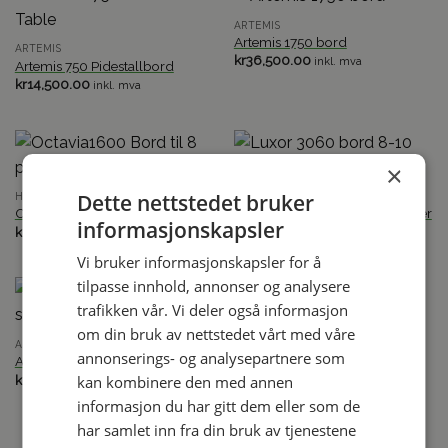
ARTEMIS
Artemis 1750 bord
ARTEMIS
kr
36,500.00
inkl. mva
Artemis 750 Pidestallbord
kr
14,500.00
inkl. mva
×
Dette nettstedet bruker
HAGEMØBLER
HAGEMØBLER
Octavia1600 Bord til 8 personer
Luxor 3060 bord 8-10 personer
informasjonskapsler
kr
43,500.00
kr
57,500.00
inkl. mva
inkl. mva
Vi bruker informasjonskapsler for å
tilpasse innhold, annonser og analysere
trafikken vår. Vi deler også informasjon
om din bruk av nettstedet vårt med våre
ARTEMIS
HAGEMØBLER
annonserings- og analysepartnere som
Artemis 2300 bord (8-seter)
Luxor 2150 bord til 6 personer
kan kombinere den med annen
kr
53,000.00
kr
49,500.00
inkl. mva
inkl. mva
informasjon du har gitt dem eller som de
har samlet inn fra din bruk av tjenestene