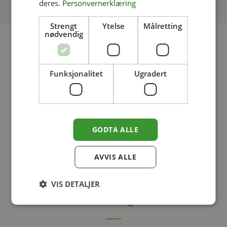
deres.
Personvernerklæring
Strengt
Ytelse
Målretting
nødvendig
Kontakt
Funksjonalitet
Ugradert
post@legegaarden.no
(+47) 413 64 345
GODTA ALLE
Kontaktskjema
AVVIS ALLE
Greåkerveien 149, 1718 Greåker
VIS DETALJER
Produktkategorier