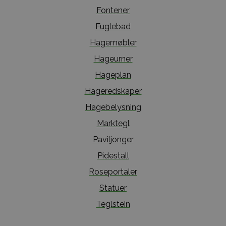
Fontener
Fuglebad
Hagemøbler
Hageurner
Hageplan
Hageredskaper
Hagebelysning
Marktegl
Paviljonger
Pidestall
Roseportaler
Statuer
Teglstein