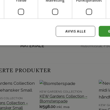
Ytelse
Målretting
Funksjonalitet
informasjon
AVVIS ALLE
KEW Gardens Co
MERKE
Rustfrittstål, FS
MATERIALE
ERTE PRODUKTER
KEW GARDENS COLLECTION
KEW Gardens Collection –
S COLLECTION
Blomsterspade
ns Collection –
KEW G
kr
598.00
inkl. mva
ansker Small
Kew G