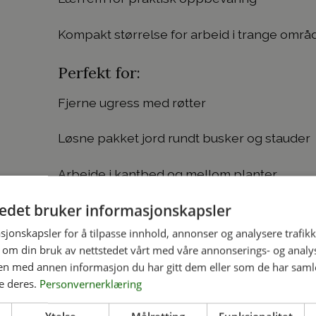
Kompakt størrelse for arbeid i trange områ
Perfekt for:
Fjerne ugress med røtter
Løsne pakket jord rundt busker og stauder
Arbeide i kantbed og mellom planter
tedet bruker informasjonskapsler
Lufte jorda uten å skade plantene
sjonskapsler for å tilpasse innhold, annonser og analysere trafikk
Den forlengede tangen gjør at du kan jobb
 om din bruk av nettstedet vårt med våre annonserings- og anal
gaffelhodet. Det rustfrie stålet holder seg r
n med annen informasjon du har gitt dem eller som de har samlet
e deres.
Personvernerklæring
🌿 Fast frakt på alle hageredskap kun kr 99