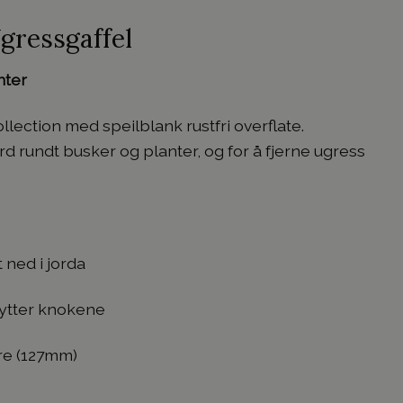
gressgaffel
nter
lection med speilblank rustfri overflate.
d rundt busker og planter, og for å fjerne ugress
t ned i jorda
kytter knokene
tre (127mm)