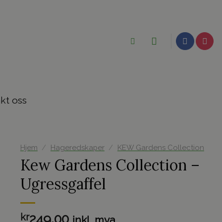
kt oss
Hjem
/
Hageredskaper
/
KEW Gardens Collection
Kew Gardens Collection –
Ugressgaffel
kr
249.00
inkl. mva