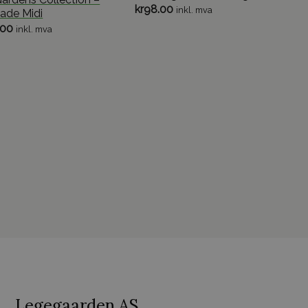
kr
98.00
inkl. mva
ade Midi
.00
inkl. mva
Legegaarden AS