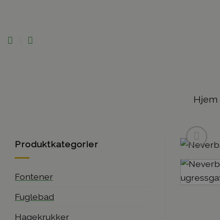
Skip
to
content
Hjem
Produktkategorier
Fontener
Fuglebad
Hagekrukker