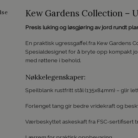
Kew Gardens Collection – U
lse
Presis luking og løsgjøring av jord rundt pla
En praktisk ugressgaffel fra Kew Gardens Col
Spesialdesignet for å bryte opp kompakt jor
med røttene i behold.
Nøkkelegenskaper:
Speilblank rustfritt stål (135x84mm) – glir let
Forlenget tang gir bedre vridekraft og bes
Værbeskyttet askeskaft fra FSC-sertifisert 
Lærrem for praktisk oppbevaring