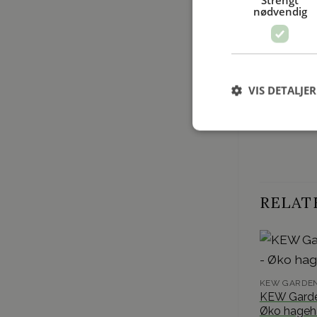
Strengt
nødvendig
Tilleggs
VIS DETALJER
RELAT
KEW GARDEN
KEW Garde
Øko hageh