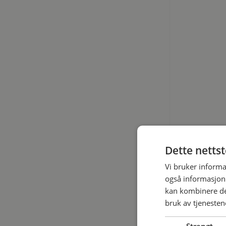
Dette netts
Vi bruker informa
også informasjon
kan kombinere de
bruk av tjenesten