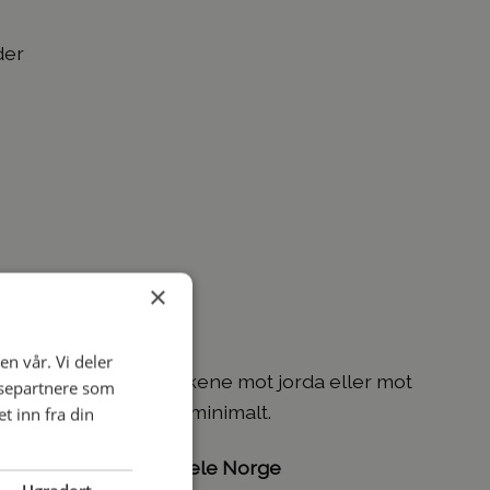
der
×
en vår. Vi deler
e uten å skrubbe knokene mot jorda eller mot
ysepartnere som
ent og jord fester seg minimalt.
 inn fra din
 per ordre – gjelder hele Norge