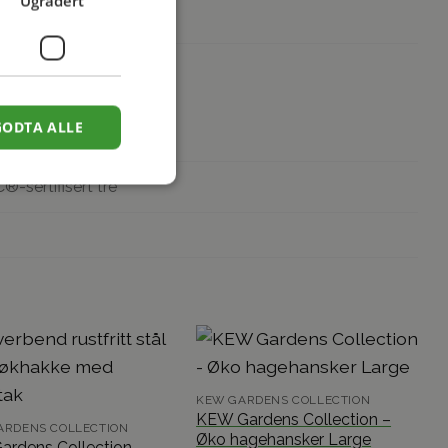
Ugradert
GODTA ALLE
llection
C®-sertifisert tre
KEW GARDENS COLLECTION
KEW Gardens Collection –
ARDENS COLLECTION
Øko hagehansker Large
ardens Collection –