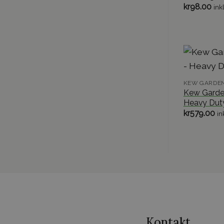
kr
98.00
ink
KEW GARDEN
Kew Garden
Heavy Dut
kr
579.00
in
Kontakt