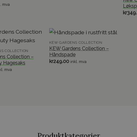
l. mva
Løksp
kr
349
KEW GARDENS COLLECTION
KEW Gardens Collection –
S COLLECTION
Håndspade
s Collection –
kr
249.00
inkl. mva
y Hagesaks
kl. mva
Produktkategorier