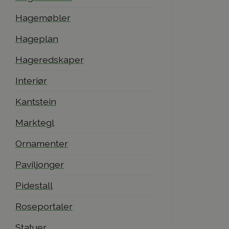
Hagemøbler
Hageplan
Hageredskaper
Interiør
Kantstein
Marktegl
Ornamenter
Paviljonger
Pidestall
Roseportaler
Statuer