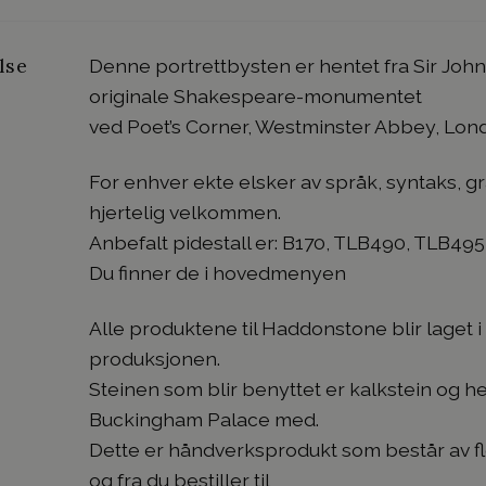
lse
Denne portrettbysten er hentet fra Sir Joh
originale Shakespeare-monumentet
ved Poet’s Corner, Westminster Abbey, Lon
For enhver ekte elsker av språk, syntaks, 
hjertelig velkommen.
Anbefalt pidestall er: B170, TLB490, TLB495
Du finner de i hovedmenyen
Alle produktene til Haddonstone blir laget i
produksjonen.
Steinen som blir benyttet er kalkstein og 
Buckingham Palace med.
Dette er håndverksprodukt som består av fle
og fra du bestiller til