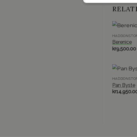
RELAT
HADDONSTO
Berenice
kr
9,500.00
HADDONSTO
Pan Byste
kr
14,950.0