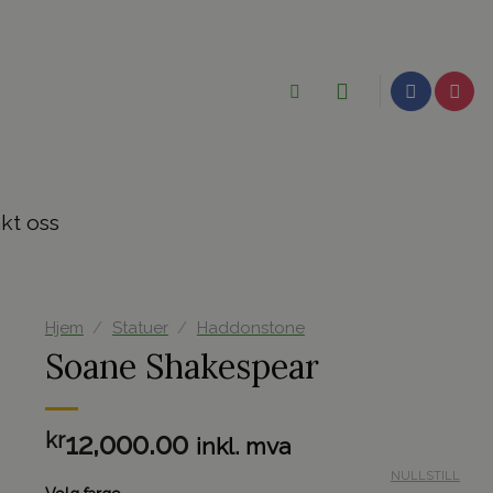
kt oss
Hjem
/
Statuer
/
Haddonstone
Soane Shakespear
kr
12,000.00
inkl. mva
NULLSTILL