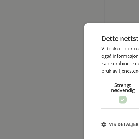
Dette netts
Vi bruker informa
også informasjon
kan kombinere de
bruk av tjenesten
Tilleggs
Strengt
nødvendig
VIS DETALJER