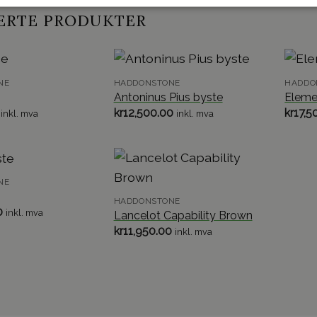
ERTE PRODUKTER
NE
HADDONSTONE
HADDO
Antoninus Pius byste
Eleme
kr
12,500.00
kr
17,5
inkl. mva
inkl. mva
NE
HADDONSTONE
0
inkl. mva
Lancelot Capability Brown
kr
11,950.00
inkl. mva