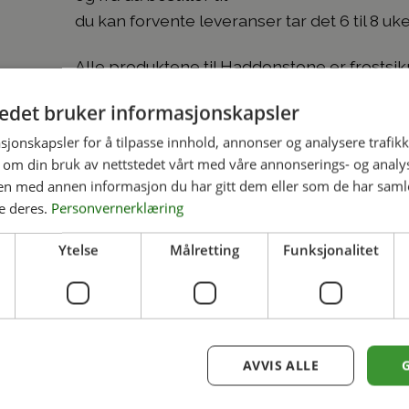
du kan forvente leveranser tar det 6 til 8 uk
Alle produktene til Haddonstone er frostsikr
Se detaljer for mål under tilleggsinformasjo
tedet bruker informasjonskapsler
Frakt tilkommer
sjonskapsler for å tilpasse innhold, annonser og analysere trafikk
 om din bruk av nettstedet vårt med våre annonserings- og anal
n med annen informasjon du har gitt dem eller som de har samlet
e deres.
Personvernerklæring
informasjon
Ytelse
Målretting
Funksjonalitet
VEKT
92 kg
DIMENSJONER
64 × 64 × 86 cm
Bath, Coade, Ivory Lime
VELG FARGE
AVVIS ALLE