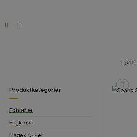
Skip
to
content
Hjem
Produktkategorier
Fontener
Fuglebad
Hagekrukker