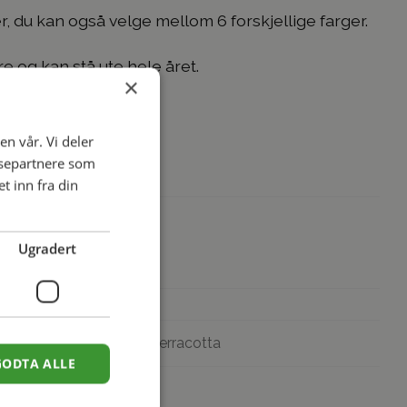
er, du kan også velge mellom 6 forskjellige farger.
e og kan stå ute hele året.
×
n.
en vår. Vi deler
ysepartnere som
 inn fra din
Ugradert
stone, Portland, Slate, Terracotta
GODTA ALLE