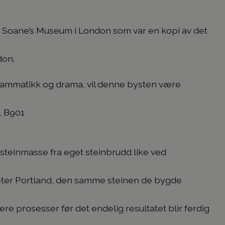
n Soane’s Museum i London som var en kopi av det
don.
grammatikk og drama, vil denne bysten være
, B901
 steinmasse fra eget steinbrudd like ved
heter Portland, den samme steinen de bygde
re prosesser før det endelig resultatet blir ferdig