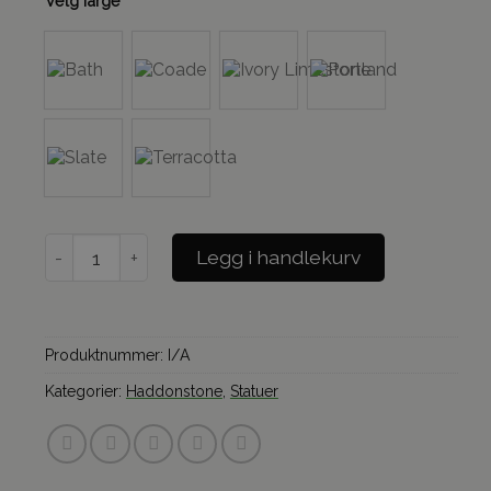
Velg farge
Soane Shakespear antall
Legg i handlekurv
Produktnummer:
I/A
Kategorier:
Haddonstone
,
Statuer