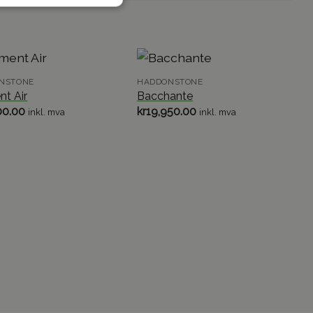
NSTONE
HADDONSTONE
nt Air
Bacchante
00.00
kr
19,950.00
inkl. mva
inkl. mva