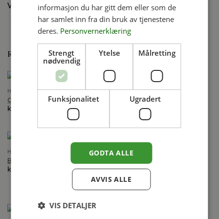
Bath, Coade, Ivory Limestone, Portland,
VELG FARGE
informasjon du har gitt dem eller som de
Slate, Terracotta
har samlet inn fra din bruk av tjenestene
deres.
Personvernerklæring
Strengt
Ytelse
Målretting
RELATERTE PRODUKTER
nødvendig
HADDONSTONE
HADDONSTONE
Funksjonalitet
Ugradert
Caesar Augustus byste
Element Air
kr
12,500.00
kr
17,500.00
inkl. mva
inkl. mva
GODTA ALLE
HADDONSTONE
Bacchante
HADDONSTONE
kr
19,950.00
inkl. mva
Lancelot Capability Brown
AVVIS ALLE
kr
11,950.00
inkl. mva
VIS DETALJER