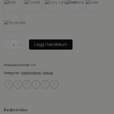
The Four Seasons Autumn antall
Legg i handlekurv
Produktnummer:
I/A
Kategorier:
Haddonstone
,
Statuer
Beskrivelse