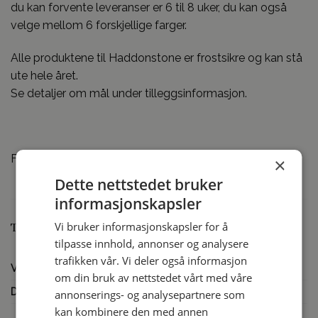
du kan forvente leveranser er 6 til 8 uker, du kan også
velge mellom 6 forskjellige farger.
Alle produktene til Haddonstone er frostsikre og kan stå
ute hele året.
Se detaljer om mål under tilleggsinformasjon.
Frakt tilkommer
×
Dette nettstedet bruker
informasjonskapsler
Vi bruker informasjonskapsler for å
Tilleggsinformasjon
tilpasse innhold, annonser og analysere
trafikken vår. Vi deler også informasjon
VEKT
140 kg
om din bruk av nettstedet vårt med våre
DIMENSJONER
36 × 36 × 143.0 cm
annonserings- og analysepartnere som
kan kombinere den med annen