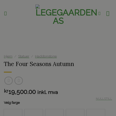
Skip
to
content
Hjem
/
Statuer
/
Haddonstone
The Four Seasons Autumn
19,500.00
kr
inkl. mva
NULLSTILL
Velg farge