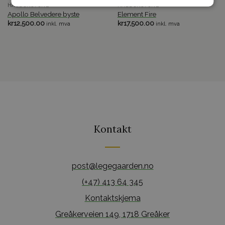
HADDONSTONE
HADDONSTONE
Apollo Belvedere byste
Element Fire
kr
12,500.00
kr
17,500.00
inkl. mva
inkl. mva
Kontakt
post@legegaarden.no
(+47) 413 64 345
Kontaktskjema
Greåkerveien 149, 1718 Greåker