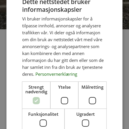
Dette nettstedet bruker
informasjonskapsler
Vi bruker informasjonskapsler for å
tilpasse innhold, annonser og analysere
trafikken vår. Vi deler også informasjon
om din bruk av nettstedet vårt med våre
annonserings- og analysepartnere som
kan kombinere den med annen
Kontakt
informasjon du har gitt dem eller som de
har samlet inn fra din bruk av tjenestene
deres.
Personvernerklæring
post@legegaarden.no
Strengt
Ytelse
Målretting
(+47) 413 64 345
nødvendig
Kontaktskjema
Greåkerveien 149, 1718 Greåker
Funksjonalitet
Ugradert