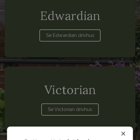
Edwardian
Se Edwardian drivhus
Victorian
Se Victorian drivhus
×