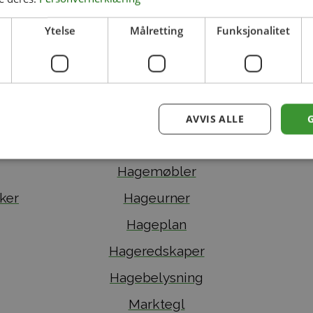
Ytelse
Målretting
Funksjonalitet
Produktkategorier
Fontener
AVVIS ALLE
Fuglebad
Hagemøbler
ker
Hageurner
Hageplan
Hageredskaper
Hagebelysning
Marktegl