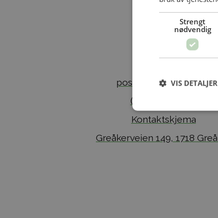
Strengt
nødvendig
Kontakt
post@legegaarden.no
VIS DETALJER
(+47) 413 64 345
Kontaktskjema
Greåkerveien 149, 1718 Greå