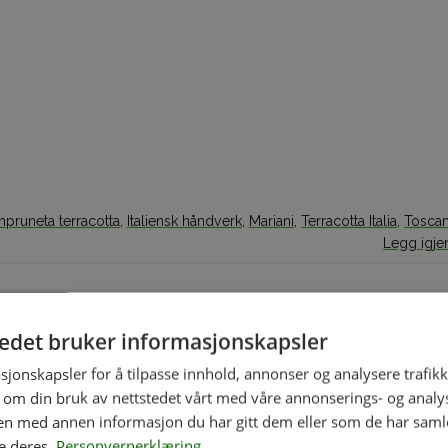
mpruneta terracotta
,
Italiensk håndverk
,
Mariani
,
Terracotta Italia
,
Tosca
Legg igj
tedet bruker informasjonskapsler
sjonskapsler for å tilpasse innhold, annonser og analysere trafikk
 om din bruk av nettstedet vårt med våre annonserings- og anal
n med annen informasjon du har gitt dem eller som de har samlet
e deres.
Personvernerklæring