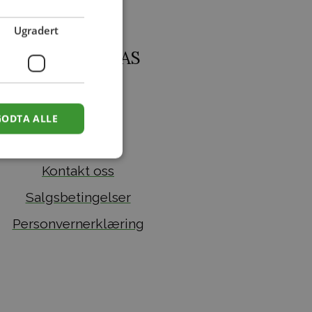
Ugradert
Legegaarden AS
Om oss
GODTA ALLE
Aktuelt
Kontakt oss
Salgsbetingelser
Personvernerklæring