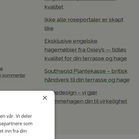
kvalitet
Ikke alle roseportaler er skapt
like
Eksklusive engelske
hagemøbler fra Oxley’s — tidløs
kvalitet for din terrasse og hage
na
Southwold Plantekasse – britisk
en kommentar
håndverk til din terrasse og hage
Hagedesign – vi gjør
×
drømmehagen din til virkelighet
en vår. Vi deler
ysepartnere som
 inn fra din