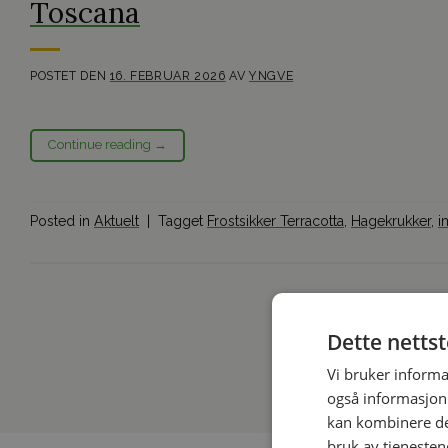
Toscana
POSTET DEN
16. FEBRUAR 2026
AV
YNGVE
Continue reading
→
Posted in
Aktuelt
|
Tagget
Frostsikker Terracotta
,
Hagekrukker
,
i
Dette netts
Vi bruker informa
også informasjon
kan kombinere de
bruk av tjenesten