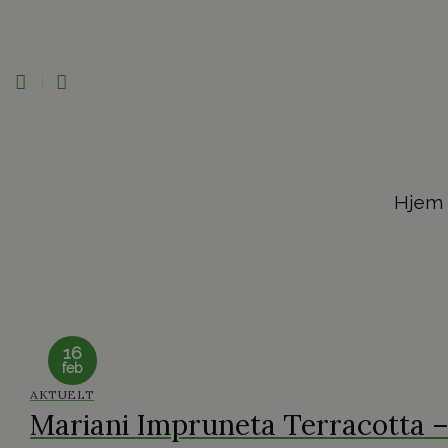
Skip
to
content
Hjem
16
feb
AKTUELT
Mariani Impruneta Terracotta –